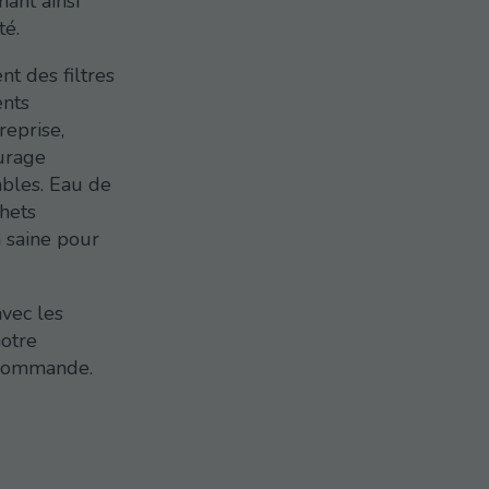
nant ainsi
té.
t des filtres
ents
reprise,
ourage
sables. Eau de
chets
n saine pour
avec les
notre
 commande.