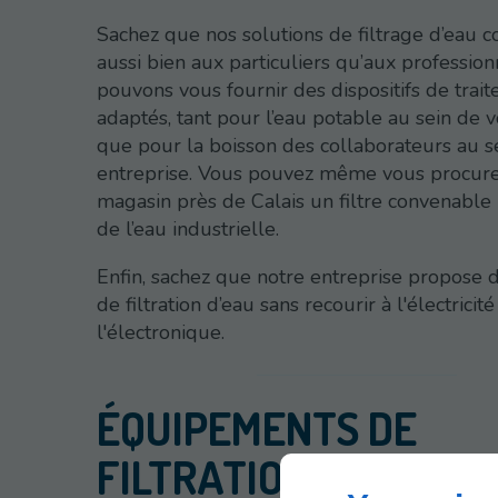
Sachez que nos solutions de filtrage d’eau 
aussi bien aux particuliers qu’aux professio
pouvons vous fournir des dispositifs de trai
adaptés, tant pour l’eau potable au sein de 
que pour la boisson des collaborateurs au s
entreprise. Vous pouvez même vous procure
magasin près de Calais un filtre convenable 
de l’eau industrielle.
Enfin, sachez que notre entreprise propose 
de filtration d’eau sans recourir à l'électricité
l'électronique.
ÉQUIPEMENTS DE
FILTRATION D’EAU