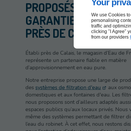
Your priva
PROPOSÉS AVEC UNE
We use Cookies to
GARANTIE DE DEUX A
personalising conte
traffic and optimizi
PRÈS DE CALAIS
clicking "I Agree" 
from our providers
Établi près de Calais, le magasin d’Eau de F
représente un partenaire fiable en matière
d’approvisionnement en eau pure.
Notre entreprise propose une large de produ
des
systèmes de filtration d'eau
aux osmo
domestiques et aux fontaines d'eau. Les filt
nous proposons sont d’ailleurs adaptés auss
espaces publics qu’aux locaux privés. Nous
même des systèmes permettant de filtrer d
l’eau du robinet. À cet effet, nous restons di