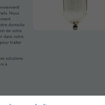
conviennent
nnels. Nous
tement
votre domicile
ein de votre
r dans notre
pour traiter
des solutions
 ni à