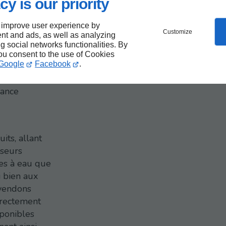
cy is our priority
 improve user experience by
NS
Customize
nt and ads, as well as analyzing
ng social networks functionalities. By
you consent to the use of Cookies
Google
Facebook
.
rance
its, allant
seurs
res à eau que
i bien aux
 vendons
irectement
sponibles