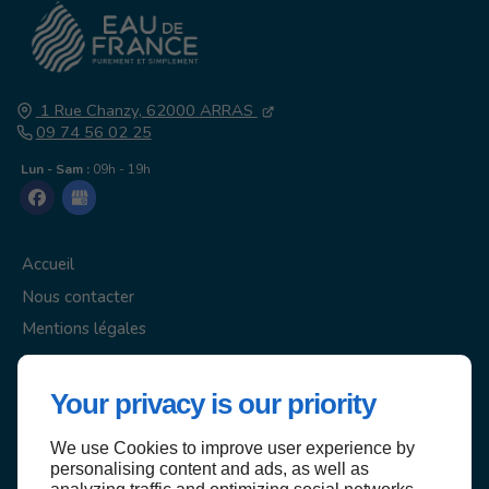
1 Rue Chanzy,
62000
ARRAS
09 74 56 02 25
Lun - Sam :
09h - 19h
Accueil
Nous contacter
Mentions légales
Plan du site
Your privacy is our priority
We use Cookies to improve user experience by
personalising content and ads, as well as
Haut de page