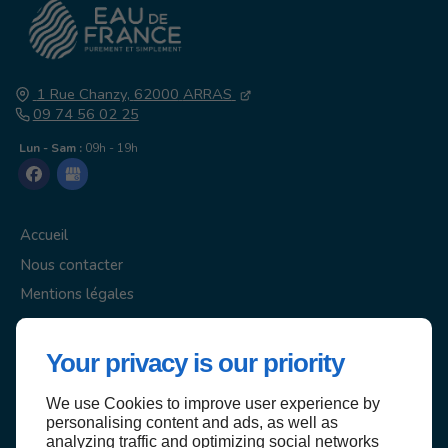
1 Rue Chanzy,
62000
ARRAS
09 74 56 02 25
Lun - Sam :
09h - 19h
Accueil
Nous contacter
Mentions légales
Plan du site
Your privacy is our priority
We use Cookies to improve user experience by
personalising content and ads, as well as
Haut de page
analyzing traffic and optimizing social networks